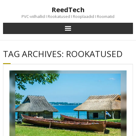
Skip
ReedTech
to
content
PVC-viilhallid I Rookatused I Rooplaadid I Roomatid
TAG ARCHIVES: ROOKATUSED