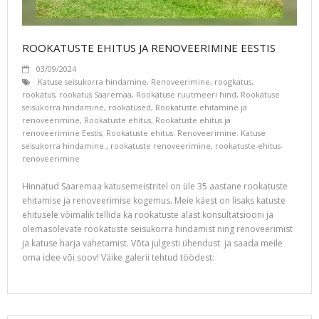
ROOKATUSTE EHITUS JA RENOVEERIMINE EESTIS
03/09/2024
Katuse seisukorra hindamine
,
Renoveerimine
,
roogkatus
,
rookatus
,
rookatus Saaremaa
,
Rookatuse ruutmeeri hind
,
Rookatuse
seisukorra hindamine
,
rookatused
,
Rookatuste ehitamine ja
renoveerimine
,
Rookatuste ehitus
,
Rookatuste ehitus ja
renoveerimine Eestis
,
Rookatuste ehitus. Renoveerimine. Katuse
seisukorra hindamine.
,
rookatuste renoveerimine
,
rookatuste-ehitus-
renoveerimine
Hinnatud Saaremaa katusemeistritel on üle 35 aastane rookatuste
ehitamise ja renoveerimise kogemus. Meie käest on lisaks katuste
ehitusele võimalik tellida ka rookatuste alast konsultatsiooni ja
olemasolevate rookatuste seisukorra hindamist ning renoveerimist
ja katuse harja vahetamist. Võta julgesti ühendust ja saada meile
oma idee või soov! Väike galerii tehtud töödest: